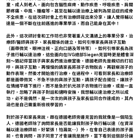
童、成人到老人，面向包含腦性麻痺、動作疾患、呼吸疾患、肩關
節疼痛、中風、腫瘤等，甚至在輔以達治療上被列為禁忌症的成骨
不全疾患，在這次研討會上也有治療師提出來分享，讓人覺得輔以
達是一個不斷在往前邁進的專業學派，而自己能身在其中！
此外，這次研討會和工作坊也非常著重人文溝通上的專業分享，治
療師/醫師與孩子、家長關係的建立，如何引導家長與孩子互動
（面帶微笑、眼神注視、正向口語及等待等），如何引導家長為孩
子進行輔以達治療，這些面向在IVG總部Siegen見習時更是體會深
刻～猶記得當孩子與家長們進治療室後，德國老師先是親切的打招
呼，與孩子互動，再慢慢的請家長將孩子衣物脫去，再觀察孩子的
動作表現，然後才開始進行治療，在過程中，可看到家長和治療師
都是面帶微笑、不急不徐的與孩子互動，請孩子配合擺位，讓孩子
在情緒平穩下進行，而不是急於扒光孩子衣物進行治療，或是一直
執行，忽略了與孩子對話和適時安撫，我想輔以達治療之所以成
功，必不是偶然，是一次次的與孩子及家長協同合作達成的，其內
涵也是自己需重新檢視學習的。
對於孩子和家長來說，跟在德國老師旁邊見習的我就像是一個陌生
人，德國老師除了詢問家長是否能讓我對孩子執行輔以達（在資深
輔以達治療師前，好緊張！怕漏氣⋯）外，在會自己表達的孩子面
前，也會詢問，孩子同意了才會讓我是施作，當下看到這個部分讓