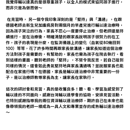
我覺得輔以達真的是很尊重孩子，以全人的模式來協同孩子進行，
而非只是為做而做～
在見習時， 另一個令我印象深刻的是「堅持」與「溝通」，在跟
德國老師去新生兒加護病房對兩個月的早產兒進行輔以達治療時，
因為孩子哭泣的行為，家長不忍心一度要停止治療，但老師還是持
續進行，並在治療後，明確清楚的跟家長說明孩子很努力的在工
作，孩子的表現是什麼，在監測儀器上的變化（血氧從80幾回到
100）等等，花了許多時間再跟家長做溝通，讓家長知道這個治療
方法對孩子是需要的，有幫助的，家長也需為孩子在院去執行。看
到這樣的畫面，聽到老師的「堅持」，不禁令我反思，若自己碰到
同樣的情況，還會如此勇氣堅持地與家長溝通嗎？並說服家長也能
配合在家進行嗎？在德國，家長是輔以達治療中非常重要的一份
子，是以治療師教導家長為主，讓家長在家執行。
這次的研討會和見習，真的是收獲良多！聽、看、學習及感受到了
輔以達的不同面向。感謝台灣輔以達學會的協助，安排見習活動，
也特別感謝指導我的兩位資深輔以達治療師，期許自己在未來也能
像帶領我的老師一樣成為一具人文和專業並存的成熟輔以達治療師
～