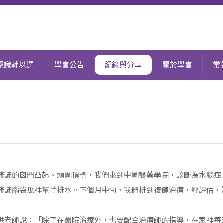
認識輔以達
學會公告
紀錄與分享
關於學會
常
台灣輔以達發展歷程
活動紀錄
學會章程
國際輔以達發展史
資訊分享
重要人物致詞
輔以達原則
案例分享
理監事會及秘書處
輔以達治療
適應症與禁忌症
諺諺的囪門凸起、頭圍頂標，我們來到中國醫藥學院，診斷為水腦症
諺諺腦袋瓜裡幫忙排水。下個月中旬，我們排到復健治療，經評估，
Vojta治療的優點
洪老師說：「除了在醫院治療外，也要配合治療師的指導，在家裡每