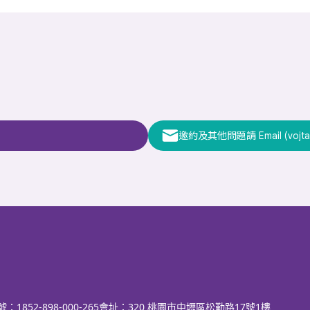
邀約及其他問題請 Email (vojta
：1852-898-000-265
會址：320 桃園市中壢區松勤路17號1樓