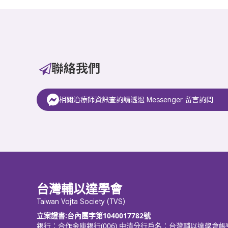
聯絡我們
相關治療師資訊查詢請透過 Messenger 留言詢問
台灣輔以達學會
Taiwan Vojta Society (TVS)
立案證書:台內團字第1040017782號
銀行：合作金庫銀行(006) 中清分行
戶名：台灣輔以達學會
帳號