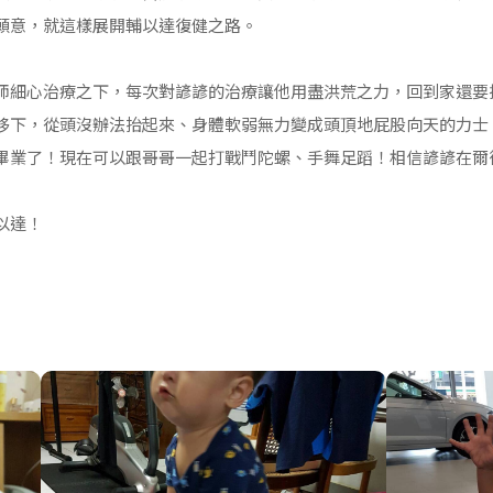
願意，就這樣展開輔以達復健之路。
師細心治療之下，每次對諺諺的治療讓他用盡洪荒之力，回到家還要
移下，從頭沒辦法抬起來、身體軟弱無力變成頭頂地屁股向天的力士
畢業了！現在可以跟哥哥一起打戰鬥陀螺、手舞足蹈！相信諺諺在爾
以達！