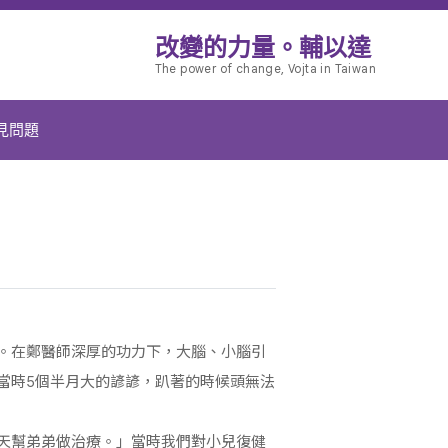
改變的力量。輔以達
The power of change, Vojta in Taiwan
見問題
。在鄭醫師深厚的功力下，大腦、小腦引
當時5個半月大的諺諺，趴著的時候頭無法
天幫弟弟做治療。」當時我們對小兒復健